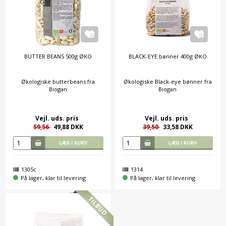
BUTTER BEANS 500g ØKO
BLACK-EYE bønner 400g ØKO
Økologiske butterbeans fra
Økologiske Black-eye bønner fra
Biogan
Biogan
Vejl. uds. pris
Vejl. uds. pris
59,56
49,88 DKK
39,50
33,58 DKK
1305c
1314
På lager, klar til levering
På lager, klar til levering