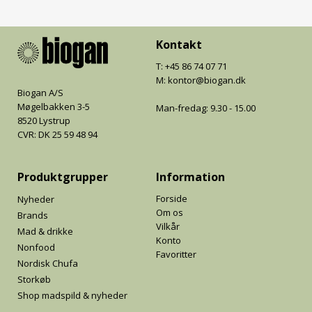
Kontakt
T: +45 86 74 07 71
M: kontor@biogan.dk
Biogan A/S
Møgelbakken 3-5
Man-fredag: 9.30 - 15.00
8520 Lystrup
CVR: DK 25 59 48 94
Produktgrupper
Information
Forside
Nyheder
Om os
Brands
Vilkår
Mad & drikke
Konto
Nonfood
Favoritter
Nordisk Chufa
Storkøb
Shop madspild & nyheder