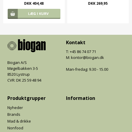
DKK 404,48
DKK 269,95
Kontakt
T: +45 86 74 07 71
M: kontor@biogan.dk
Biogan A/S
Møgelbakken 3-5
Man-fredag: 9.30 - 15.00
8520 Lystrup
CVR: DK 25 59 48 94
Produktgrupper
Information
Nyheder
Brands
Mad & drikke
Nonfood