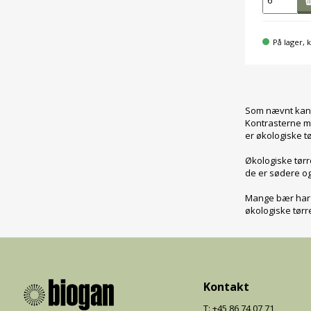
På lager, k
Som nævnt kan ø
Kontrasterne m
er økologiske t
Økologiske tørr
de er sødere og
Mange bær har i
økologiske tørr
Kontakt
T: +45 86 74 07 71