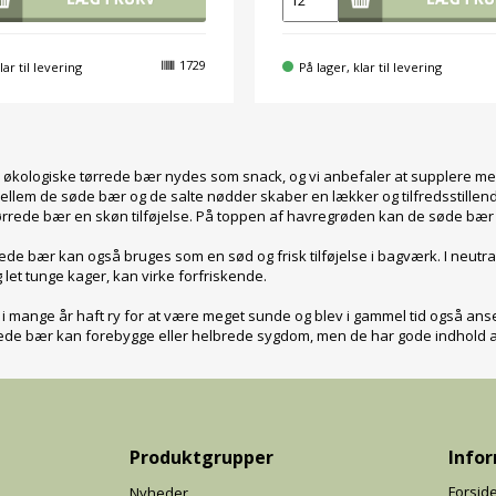
1729
lar til levering
På lager, klar til levering
kologiske tørrede bær nydes som snack, og vi anbefaler at supplere med sp
ellem de søde bær og de salte nødder skaber en lækker og tilfredsstille
ørrede bær en skøn tilføjelse. På toppen af havregrøden kan de søde bær t
ede bær kan også bruges som en sød og frisk tilføjelse i bagværk. I neutra
 let tunge kager, kan virke forfriskende.
 mange år haft ry for at være meget sunde og blev i gammel tid også anset 
ede bær kan forebygge eller helbrede sygdom, men de har gode indhold af 
Produktgrupper
Info
Forsid
Nyheder