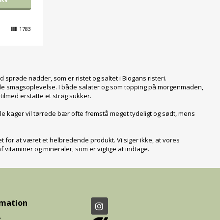
1783
røde nødder, som er ristet og saltet i Biogans risteri.
nde smagsoplevelse. I både salater og som topping på morgenmaden,
ilmed erstatte et strøg sukker.
le kager vil tørrede bær ofte fremstå meget tydeligt og sødt, mens
for at været et helbredende produkt. Vi siger ikke, at vores
vitaminer og mineraler, som er vigtige at indtage.
rmation
e