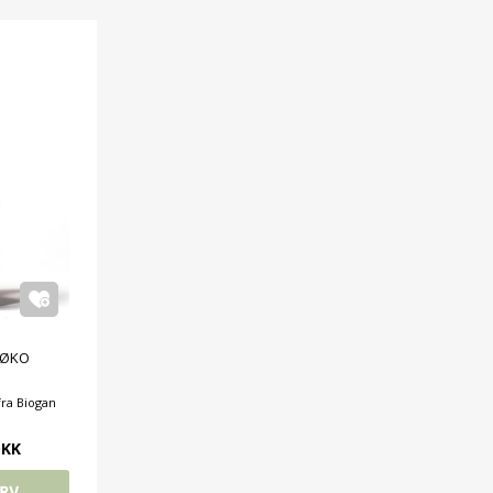
 ØKO
fra Biogan
DKK