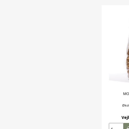
MO
Økol
Vejl