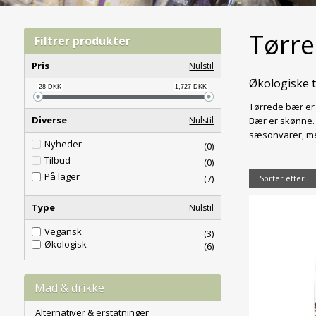
Tørr
Filtrer produkter
Pris
Nulstil
Økologiske 
28
DKK
1,727
DKK
Tørrede bær er 
Diverse
Nulstil
Bær er skønne. 
sæsonvarer, men
Nyheder
(0)
Tilbud
(0)
På lager
(7)
Sorter efter...
Type
Nulstil
Vegansk
(3)
Økologisk
(6)
Mad & drikke
Alternativer & erstatninger