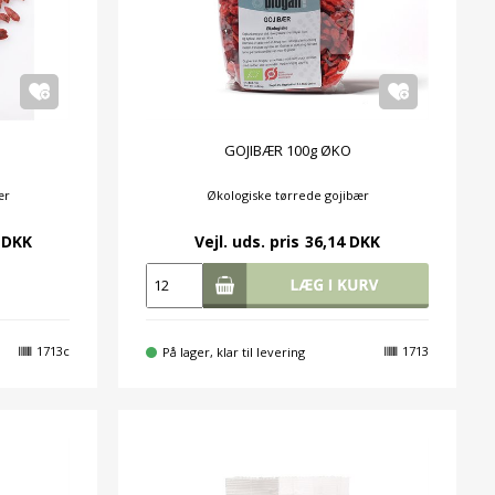
GOJIBÆR 100g ØKO
ær
Økologiske tørrede gojibær
 DKK
Vejl. uds. pris
36,14 DKK
1713c
1713
På lager, klar til levering