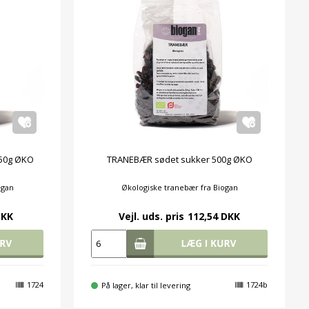
150g ØKO
TRANEBÆR sødet sukker 500g ØKO
ogan
Økologiske tranebær fra Biogan
DKK
Vejl. uds. pris
112,54 DKK
1724
1724b
På lager, klar til levering