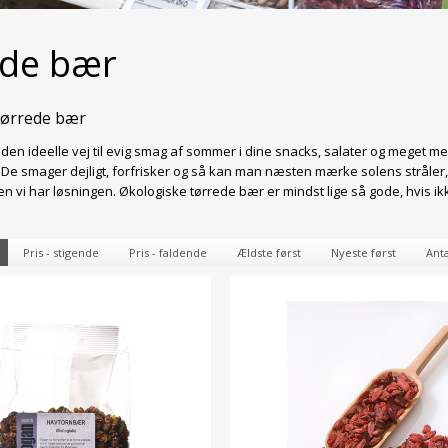
ede bær
tørrede bær
den ideelle vej til evig smag af sommer i dine snacks, salater og meget me
De smager dejligt, forfrisker og så kan man næsten mærke solens stråler
 vi har løsningen. Økologiske tørrede bær er mindst lige så gode, hvis ik
Pris - stigende
Pris - faldende
Ældste først
Nyeste først
Anta