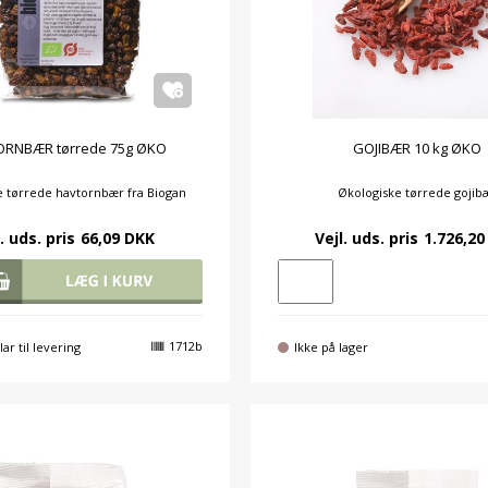
RNBÆR tørrede 75g ØKO
GOJIBÆR 10 kg ØKO
e tørrede havtornbær fra Biogan
Økologiske tørrede gojib
. uds. pris
66,09 DKK
Vejl. uds. pris
1.726,20
1712b
lar til levering
Ikke på lager