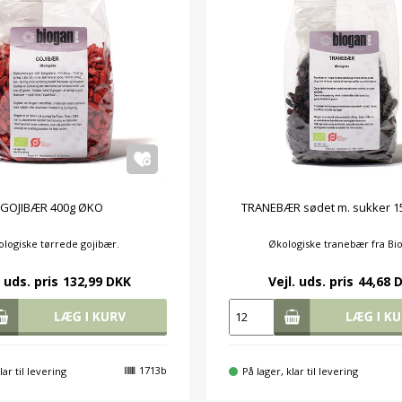
GOJIBÆR 400g ØKO
TRANEBÆR sødet m. sukker 
logiske tørrede gojibær.
Økologiske tranebær fra Bi
. uds. pris
132,99 DKK
Vejl. uds. pris
44,68 
1713b
lar til levering
På lager, klar til levering