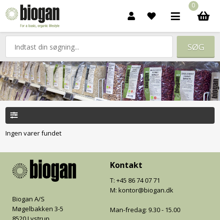
0
Ingen varer fundet
Kontakt
T: +45 86 74 07 71
M: kontor@biogan.dk
Biogan A/S
Møgelbakken 3-5
Man-fredag: 9.30 - 15.00
8520 Lystrup