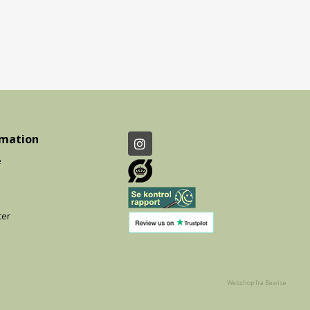
rmation
e
ter
Webshop fra Bewise