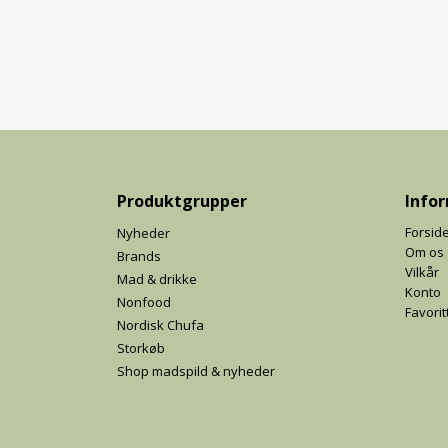
Produktgrupper
Info
Forsid
Nyheder
Om os
Brands
Vilkår
Mad & drikke
Konto
Nonfood
Favorit
Nordisk Chufa
Storkøb
Shop madspild & nyheder