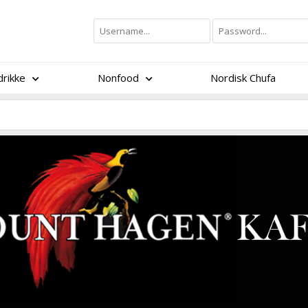
rikke
Nonfood
Nordisk Chufa