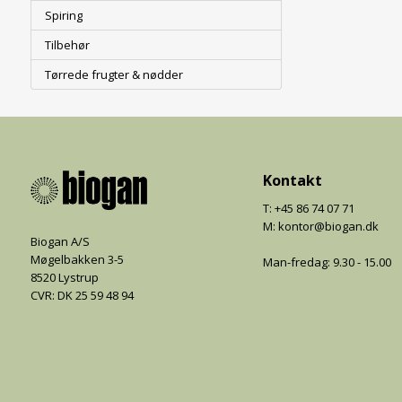
Spiring
Tilbehør
Tørrede frugter & nødder
Kontakt
T: +45 86 74 07 71
M: kontor@biogan.dk
Biogan A/S
Møgelbakken 3-5
Man-fredag: 9.30 - 15.00
8520 Lystrup
CVR: DK 25 59 48 94