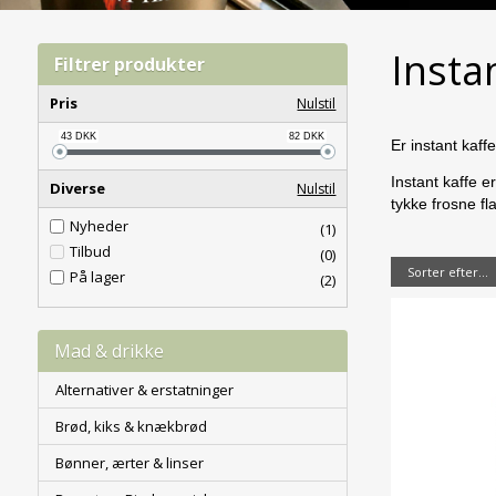
Insta
Filtrer produkter
Pris
Nulstil
43
DKK
82
DKK
Er instant kaff
Instant kaffe e
Diverse
Nulstil
tykke frosne fl
Nyheder
(1)
Tilbud
(0)
Sorter efter...
På lager
(2)
Mad & drikke
Alternativer & erstatninger
Brød, kiks & knækbrød
Bønner, ærter & linser