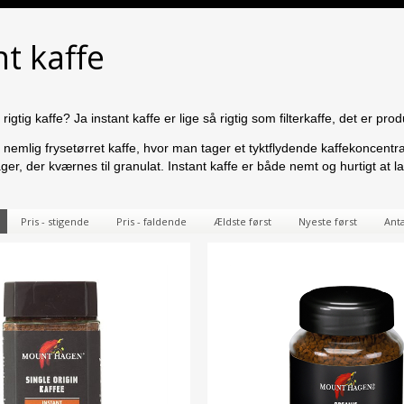
nt kaffe
e rigtig kaffe? Ja instant kaffe er lige så rigtig som filterkaffe, det er 
r nemlig frysetørret kaffe, hvor man tager et tyktflydende kaffekoncent
ager, der kværnes til granulat. Instant kaffe er både nemt og hurtigt at
Pris - stigende
Pris - faldende
Ældste først
Nyeste først
Anta