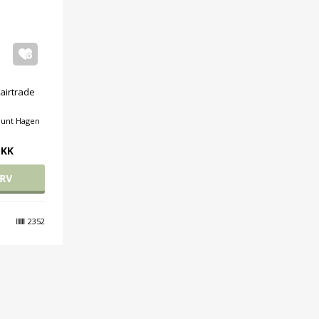
airtrade
ount Hagen
DKK
2352