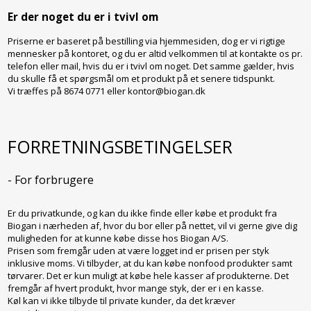
Er der noget du er i tvivl om
Priserne er baseret på bestilling via hjemmesiden, dog er vi rigtige
mennesker på kontoret, og du er altid velkommen til at kontakte os pr.
telefon eller mail, hvis du er i tvivl om noget. Det samme gælder, hvis
du skulle få et spørgsmål om et produkt på et senere tidspunkt.
Vi træffes på 8674 0771 eller kontor@biogan.dk
FORRETNINGSBETINGELSER
- For forbrugere
Er du privatkunde, og kan du ikke finde eller købe et produkt fra
Biogan i nærheden af, hvor du bor eller på nettet, vil vi gerne give dig
muligheden for at kunne købe disse hos Biogan A/S.
Prisen som fremgår uden at være logget ind er prisen per styk
inklusive moms. Vi tilbyder, at du kan købe nonfood produkter samt
tørvarer. Det er kun muligt at købe hele kasser af produkterne. Det
fremgår af hvert produkt, hvor mange styk, der er i en kasse.
Køl kan vi ikke tilbyde til private kunder, da det kræver