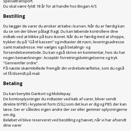
specialtransport.
Du skal være fyldt 18 år for at handle hos Biogan A/S
Bestilling
Du lægger de varer du ønsker at købe i kurven. Når du er færdig kan
du se om der bliver pålagt fragt. Du kan løbende kontrollere dine
indkøb ved at klikke på kurv ikonet. Når du er færdig med at shoppe,
trykker du på ”Gå til kassen” og indtaster dit navn, leveringsadresse
samt mailadresse. Her vælges også betalings- og
forsendelsesmetode. Du kan også skrive en kommentar, hvis du har
nogen bemærkninger. Acceptér forretningsbetingelserne og tryk
”Gennemfør ordre”.
På næste skærmbillede fremgår din ordrebekræftelse, som du også
vil få tilsendt på mail.
Betaling
Du kan benytte Dankort og Mobilepay.
De kontooplysninger du indtaster ved køb af varer, bliver sendt
direkte til PBS i krypteret form (SSL) som det kun er dig og PBS der kan
læse. Der er således ingen andre der ser eller gemmer oplysningerne
om dig.
Beløbet vil blive reserveret ved bestilling og hævet, når vi har afsendt
dine varer