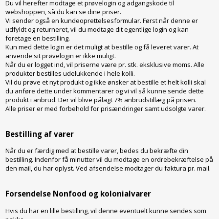
Du vil herefter modtage et prøvelogin og adgangskode til
webshoppen, så du kan se dine priser.
Vi sender også en kundeoprettelsesformular. Først når denne er
udfyldt og returneret, vil du modtage dit egentlige login og kan
foretage en bestilling.
Kun med dette login er det muligt at bestille og få leveret varer. At
anvende sit prøvelogin er ikke muligt.
Når du er logget ind, vil priserne være pr. stk. eksklusive moms. Alle
produkter bestilles udelukkende i hele kolli.
Vil du prøve et nyt produkt og ikke ønsker at bestille et helt kolli skal
du anføre dette under kommentarer og vi vil så kunne sende dette
produkt i anbrud. Der vil blive pålagt 7% anbrudstillæg på prisen.
Alle priser er med forbehold for prisændringer samt udsolgte varer.
Bestilling af varer
Når du er færdig med at bestille varer, bedes du bekræfte din
bestilling. Indenfor få minutter vil du modtage en ordrebekræftelse på
den mail, du har oplyst. Ved afsendelse modtager du faktura pr. mail.
Forsendelse Nonfood og kolonialvarer
Hvis du har en lille bestilling, vil denne eventuelt kunne sendes som