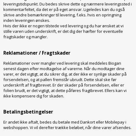
leveringstidspunkt. Du bedes skrive dette og nærmere leveringssted i
kommentarfeltet, da det er på eget ansvar. Ligeledes kan du også
skrive andre bemærkninger til levering, f.eks. hvis en opringning
inden leveringen ønskes.
Hvis der ikke er nogen tilstede ved levering og du har ønsket at vi
stille varen uden underskrift, er det dig der hæfter for eventuelle
fragtskader og mangler.
Reklamationer / Fragtskader
Reklamationer over mangler ved levering skal meddeles Biogan
senest dagen efter modtagelse af varerne. Når du modtager dine
varer, er det vigtigt, at du sikrer dig, at der ikke er synlige skader på
forsendelsen, og at pallen fremstår ubrudt. Dette skal ske før
underskrift af fragtbrevet. Er der skader på forsendelsen, eller er
folien brudt, er det vigtigt, at dette påføres fragtbrevet. Ellers kan vi
ikke kompensere dig for skaden.
Betalingsbetingelser
Er andet ikke aftalt, bedes du betale med Dankort eller Mobilepay i
webshoppen. Vi vil derefter trække beløbet, når dine varer afsendes.