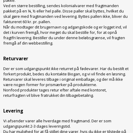
pakke.
Ved en større bestilling, sendes kolonialvarer med fragtmanden
pakket på en ¼, ½ eller hel palle. Disse paller skal byttes, hvilket du
skal gøre med fragtmanden ved levering. Byttes pallen ikke, bliver du
faktureret 60 kr. pr. pallen.
Når du modtager dit brugernavn og adgangskode og er logget ind, vil
det i kurven fremgå, hvor meget du skal bestille for, for at opnå
fragtfri levering. Bestiller du under denne beløbsgrænse, vil fragten
fremgå af din webbestilling.
Returvarer
Der er som udgangspunkt ikke returret på fødevarer. Har du bestilt et
forkert produkt, bedes du kontakte Biogan, og vi vil finde en løsning.
Returvarer skal leveres tilbage i original emballage, og der må ikke
være nogen former for prismærker på produkterne.
Nonfood produkter tages retur efter aftale med kontoret,
returfragten vil blive fratrukket din tilbagebetaling.
Levering
Vi afsender varer alle hverdage med fragtmand. Der er som
udgangspunkt 2-3 dages leveringstid.
Du har mulighed for at få stillet dine varer, hvis du ikke er tilstede på