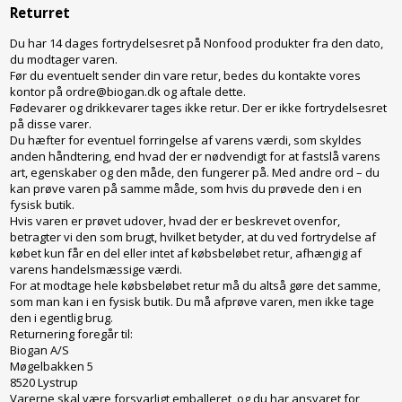
Returret
Du har 14 dages fortrydelsesret på Nonfood produkter fra den dato,
du modtager varen.
Før du eventuelt sender din vare retur, bedes du kontakte vores
kontor på ordre@biogan.dk og aftale dette.
Fødevarer og drikkevarer tages ikke retur. Der er ikke fortrydelsesret
på disse varer.
Du hæfter for eventuel forringelse af varens værdi, som skyldes
anden håndtering, end hvad der er nødvendigt for at fastslå varens
art, egenskaber og den måde, den fungerer på. Med andre ord – du
kan prøve varen på samme måde, som hvis du prøvede den i en
fysisk butik.
Hvis varen er prøvet udover, hvad der er beskrevet ovenfor,
betragter vi den som brugt, hvilket betyder, at du ved fortrydelse af
købet kun får en del eller intet af købsbeløbet retur, afhængig af
varens handelsmæssige værdi.
For at modtage hele købsbeløbet retur må du altså gøre det samme,
som man kan i en fysisk butik. Du må afprøve varen, men ikke tage
den i egentlig brug.
Returnering foregår til:
Biogan A/S
Møgelbakken 5
8520 Lystrup
Varerne skal være forsvarligt emballeret, og du har ansvaret for