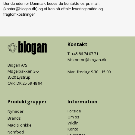
Bor du udenfor Danmark bedes du kontakte os pr. mail,
(kontor@biogan.dk) og vi kan så aftale leveringsmåde og
fragtomkostninger
.
Kontakt
T: +45 86 74 07 71
M: kontor@biogan.dk
Biogan A/S
Møgelbakken 3-5
Man-fredag: 9.30 - 15.00
8520 Lystrup
CVR: DK 25 59 48 94
Produktgrupper
Information
Forside
Nyheder
Om os
Brands
Vilkår
Mad & drikke
Konto
Nonfood
Favoritter