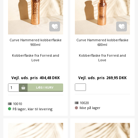
Curve Hammered kobberflaske
Curve Hammered kobberflaske
900ml
600ml
Kobberflaske fra Forrest and
Kobberflaske fra Forrest and
Love
Love
Vejl. uds. pris
404,48 DKK
Vejl. uds. pris
269,95 DKK
10020
10010
Ikke på lager
På lager, klar til levering