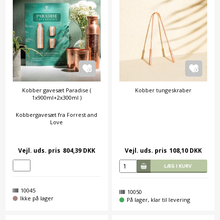
Kobber gavesæt Paradise (
Kobber tungeskraber
1x900ml+2x300ml )
Kobbergavesæt fra Forrest and
Love
Vejl. uds. pris
804,39 DKK
Vejl. uds. pris
108,10 DKK
10045
10050
Ikke på lager
På lager, klar til levering