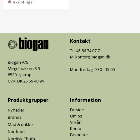
Ikke på lager
Kontakt
T: +45 86 74 07 71
M: kontor@biogan.dk
Biogan A/S
Møgelbakken 3-5
Man-fredag: 9.30 - 15.00
8520 Lystrup
CVR: DK 25 59 48 94
Produktgrupper
Information
Forside
Nyheder
Om os
Brands
Vilkår
Mad & drikke
Konto
Nonfood
Favoritter
Nordisk Chufa