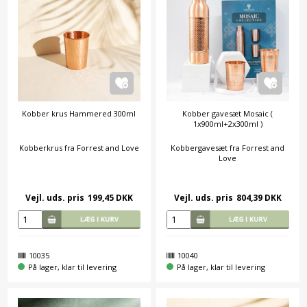
Kobber krus Hammered 300ml
Kobber gavesæt Mosaic (
1x900ml+2x300ml )
Kobberkrus fra Forrest and Love
Kobbergavesæt fra Forrest and
Love
Vejl. uds. pris
199,45 DKK
Vejl. uds. pris
804,39 DKK
10035
10040
På lager, klar til levering
På lager, klar til levering