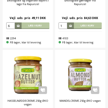
Økologiske og veganske kapers i
Økologiske gærflager fra
lage fra Rapunzel
Rapunzel
Vejl. uds. pris
49,11 DKK
Vejl. uds. pris
84,63 DKK
2294
4103
På lager, klar til levering
På lager, klar til levering
HASSELNØDDECREME 250g ØKO
MANDELCREME 250g ØKO vegan
vegan