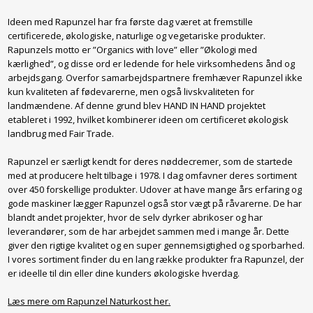
Ideen med Rapunzel har fra første dag været at fremstille
certificerede, økologiske, naturlige og vegetariske produkter.
Rapunzels motto er ”Organics with love” eller ”Økologi med
kærlighed”, og disse ord er ledende for hele virksomhedens ånd og
arbejdsgang. Overfor samarbejdspartnere fremhæver Rapunzel ikke
kun kvaliteten af fødevarerne, men også livskvaliteten for
landmændene. Af denne grund blev HAND IN HAND projektet
etableret i 1992, hvilket kombinerer ideen om certificeret økologisk
landbrug med Fair Trade.
Rapunzel er særligt kendt for deres nøddecremer, som de startede
med at producere helt tilbage i 1978. I dag omfavner deres sortiment
over 450 forskellige produkter. Udover at have mange års erfaring og
gode maskiner lægger Rapunzel også stor vægt på råvarerne. De har
blandt andet projekter, hvor de selv dyrker abrikoser og har
leverandører, som de har arbejdet sammen med i mange år. Dette
giver den rigtige kvalitet og en super gennemsigtighed og sporbarhed.
I vores sortiment finder du en lang række produkter fra Rapunzel, der
er ideelle til din eller dine kunders økologiske hverdag.
Læs mere om Rapunzel Naturkost her.