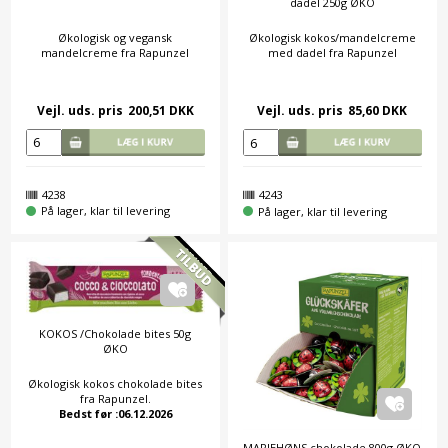
dadel 250g ØKO
Økologisk og vegansk
Økologisk kokos/mandelcreme
mandelcreme fra Rapunzel
med dadel fra Rapunzel
Vejl. uds. pris
200,51 DKK
Vejl. uds. pris
85,60 DKK
4238
4243
På lager, klar til levering
På lager, klar til levering
KOKOS /Chokolade bites 50g
ØKO
Økologisk kokos chokolade bites
fra Rapunzel.
Bedst før :06.12.2026
MARIEHØNS chokolade 800g ØKO