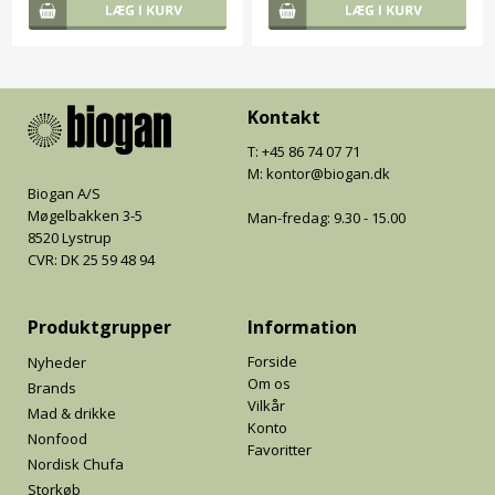
Kontakt
T: +45 86 74 07 71
M: kontor@biogan.dk
Biogan A/S
Møgelbakken 3-5
Man-fredag: 9.30 - 15.00
8520 Lystrup
CVR: DK 25 59 48 94
Produktgrupper
Information
Forside
Nyheder
Om os
Brands
Vilkår
Mad & drikke
Konto
Nonfood
Favoritter
Nordisk Chufa
Storkøb