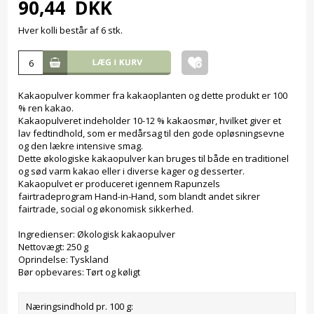
90,44
DKK
Hver kolli består af 6 stk.
Kakaopulver kommer fra kakaoplanten og dette produkt er 100
% ren kakao.
Kakaopulveret indeholder 10-12 % kakaosmør, hvilket giver et
lav fedtindhold, som er medårsag til den gode opløsningsevne
og den lækre intensive smag.
Dette økologiske kakaopulver kan bruges til både en traditionel
og sød varm kakao eller i diverse kager og desserter.
Kakaopulvet er produceret igennem Rapunzels
fairtradeprogram Hand-in-Hand, som blandt andet sikrer
fairtrade, social og økonomisk sikkerhed.
Ingredienser: Økologisk kakaopulver
Nettovægt: 250 g
Oprindelse: Tyskland
Bør opbevares: Tørt og køligt
Næringsindhold pr. 100 g: