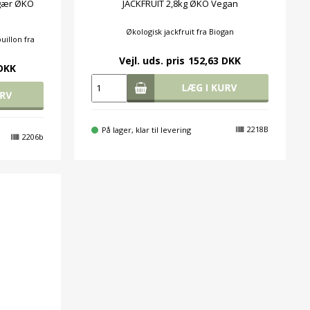
 gær ØKO
JACKFRUIT 2,8kg ØKO Vegan
Økologisk jackfruit fra Biogan
uillon fra
Vejl. uds. pris
152,63 DKK
 DKK
2218B
På lager, klar til levering
2206b