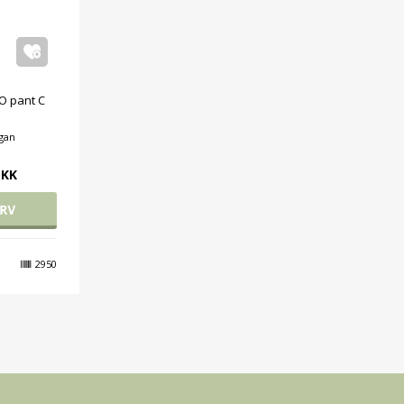
O pant C
ogan
DKK
2950