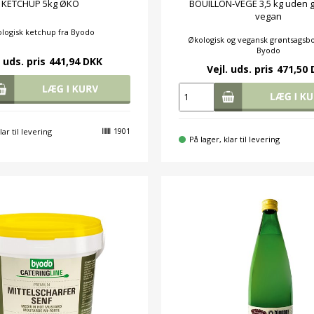
KETCHUP 5kg ØKO
BOUILLON-VEGE 3,5 kg uden
vegan
logisk ketchup fra Byodo
Økologisk og vegansk grøntsagsbo
Byodo
. uds. pris
441,94 DKK
Vejl. uds. pris
471,50
1901
lar til levering
På lager, klar til levering