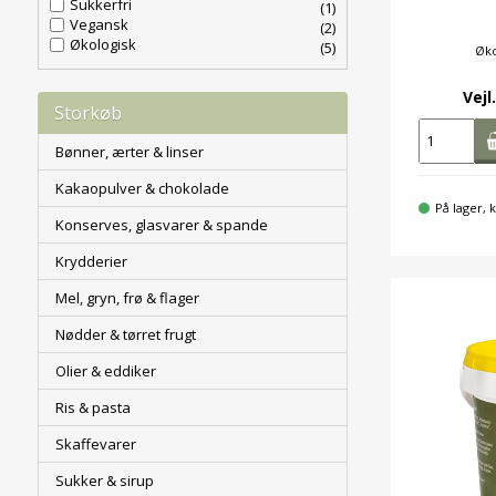
Sukkerfri
(1)
Vegansk
(2)
Økologisk
(5)
Øko
Vejl
Storkøb
Bønner, ærter & linser
Kakaopulver & chokolade
På lager, k
Konserves, glasvarer & spande
Krydderier
Mel, gryn, frø & flager
Nødder & tørret frugt
Olier & eddiker
Ris & pasta
Skaffevarer
Sukker & sirup