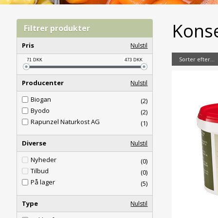
Konse
Filtrer produkter
Pris
Nulstil
Sorter efter...
71
DKK
473
DKK
Producenter
Nulstil
Biogan
(2)
Byodo
(2)
Rapunzel Naturkost AG
(1)
Diverse
Nulstil
Nyheder
(0)
Tilbud
(0)
På lager
(5)
Type
Nulstil