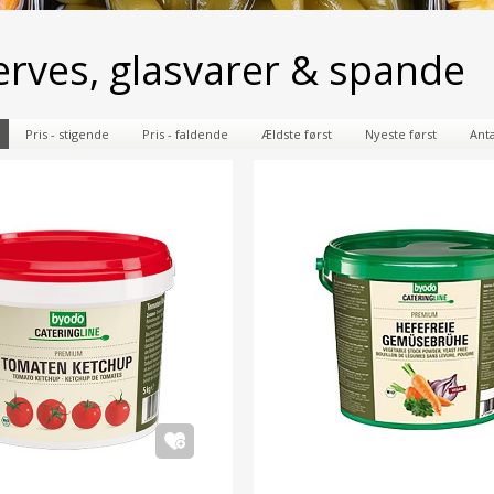
rves, glasvarer & spande
Pris - stigende
Pris - faldende
Ældste først
Nyeste først
Anta