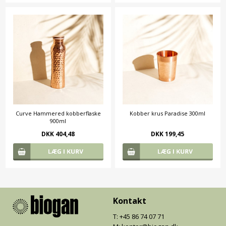
Curve Hammered kobberflaske
Kobber krus Paradise 300ml
900ml
DKK 404,48
DKK 199,45
Kontakt
T: +45 86 74 07 71