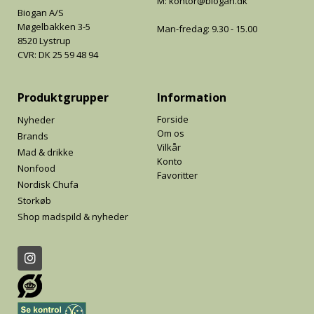
M: kontor@biogan.dk
Biogan A/S
Møgelbakken 3-5
Man-fredag: 9.30 - 15.00
8520 Lystrup
CVR: DK 25 59 48 94
Produktgrupper
Information
Forside
Nyheder
Om os
Brands
Vilkår
Mad & drikke
Konto
Nonfood
Favoritter
Nordisk Chufa
Storkøb
Shop madspild & nyheder