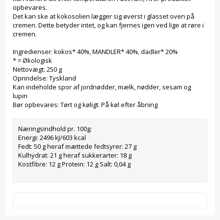
opbevares.
Det kan ske at kokosolien lægger sig øverst i glasset oven på
cremen. Dette betyder intet, og kan fjernes igen ved lige at røre i
cremen.
Ingredienser: kokos* 40%, MANDLER* 40%, dadler* 20%
* = Økologisk
Nettovægt: 250 g
Oprindelse: Tyskland
Kan indeholde spor af jordnødder, mælk, nødder, sesam og
lupin
Bør opbevares: Tørt og køligt. På køl efter åbning
Næringsindhold pr. 100g:
Energi: 2496 kJ/603 kcal
Fedt: 50 g heraf mættede fedtsyrer: 27 g
Kulhydrat: 21 g heraf sukkerarter: 18 g
Kostfibre: 12 g Protein: 12 g Salt: 0,04 g