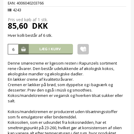
EAN: 4006040203766
4243
Pris ved køb af 1
stk.
85,60
DKK
Hver kolli består af 6 stk.
Denne smørecreme er ligesom resten i Rapunzels sortiment
rene råvarer. Den består udelukkende af økologisk kokos,
økologiske mandler og økologiske dadler.
En lækker creme af kvalitetsråvarer.
Cremen er lækker på brød, som dyppelse og i bagværk og
desserter. Prøv den også i müsli og smoothies.
Kokos/mandelcremen er vegansk og hverken tilsat sukker eller
salt.
Kokos/mandelcremen er produceret uden tilsætningsstoffer
som fx emulgatorer eller bindemiddel.
Kokosolien, som er udvundet fra kokosnødden, har et
smeltningspunkt på 23-260, hvilket gør at konsistensen af olien
kan variere alt efter temperaturen i det rum, hvor produktet