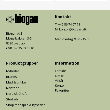
Kontakt
T: +45 86 74 07 71
M: kontor@biogan.dk
Biogan A/S
Møgelbakken 3-5
Man-fredag: 9.30 - 15.00
8520 Lystrup
CVR: DK 25 59 48 94
Produktgrupper
Information
Forside
Nyheder
Om os
Brands
Vilkår
Mad & drikke
Konto
Nonfood
Favoritter
Nordisk Chufa
Storkøb
Shop madspild & nyheder