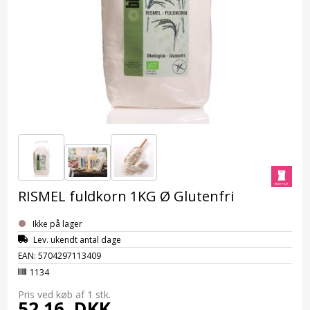
RISMEL fuldkorn 1KG Ø Glutenfri
Ikke på lager
Lev. ukendt antal dage
EAN: 5704297113409
1134
Pris ved køb af 1
stk.
52,16
DKK