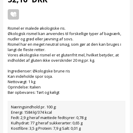
Rismel er malede økologiske ris.
Økologisk rismel kan anvendes til forskellige typer af bagværk,
nudler og grød eller jævning af sovs.
Rismel har en meget neutral smag, som gør at den kan bruges i
langt de fleste retter.
Vores økologiske rismel er et glutenfrit mel, hvilket betyder, at
indholdet af gluten ikke overskrider 20 mg pr. kg.
Ingredienser: Økologiske brune ris
Kan indeholde spor soja.
Nettovægt: 1 kg
Oprindelse: Italien
Bør opbevares: Tørt og køligt
Næringsindhold pr. 100 g:
Energi: 1584 kJ/374 kcal
Fedt: 2,9 g heraf mættede fedtsyrer: 0,78 g
Kulhydrat: 77 g heraf sukkerarter: 0,65 g
Kostfibre: 3,5 g Protein: 7,9 g Salt: 0,01 g