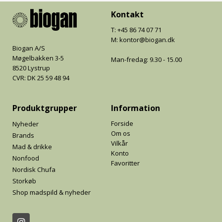
Kontakt
T: +45 86 74 07 71
M: kontor@biogan.dk
Biogan A/S
Møgelbakken 3-5
Man-fredag: 9.30 - 15.00
8520 Lystrup
CVR: DK 25 59 48 94
Produktgrupper
Information
Forside
Nyheder
Om os
Brands
Vilkår
Mad & drikke
Konto
Nonfood
Favoritter
Nordisk Chufa
Storkøb
Shop madspild & nyheder