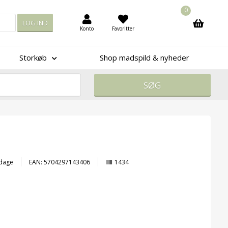
0
Konto
Favoritter
Storkøb
Shop madspild & nyheder
 dage
EAN: 5704297143406
1434