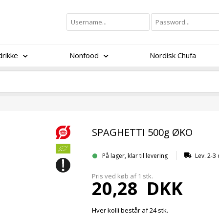
rikke
Nonfood
Nordisk Chufa
SPAGHETTI 500g ØKO
På lager, klar til levering
Lev. 2-3
Pris ved køb af 1
stk.
20,28
DKK
Hver kolli består af 24 stk.