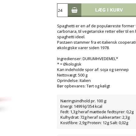
Spaghetti er en af de populæreste former fo
carbonara, til vegetariske retter eller til 
spaghetti ideel.
Pastaen stammer fra et italiensk coopera
økologiske varer siden 1978.
Ingredienser: DURUMHVEDEMEL*
* = Økologisk
Kan indeholde spor af: soja og sennep
Nettovægt: 500 g
Oprindelse: Italien
Bør opbevares: Tørt og køligt
Næringsindhold pr. 100 g:
Energi: 1499 kJ/354 kcal
Fedt: 1,3g heraf mættede fedtsyrer: 0,2g
Kulhydrat: 72g heraf sukkerarter: 2,3g
Kostfibre: 2,9g Protein: 12g Salt: 0,02g