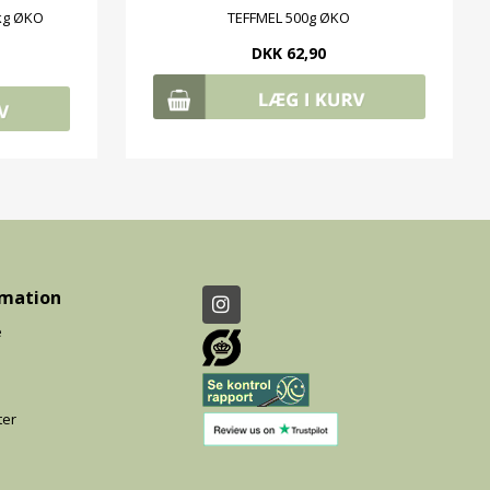
kg ØKO
TEFFMEL 500g ØKO
DKK 62,90
rmation
e
ter