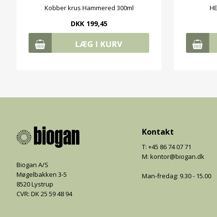
Kobber krus Hammered 300ml
H
DKK 199,45
Kontakt
T: +45 86 74 07 71
M: kontor@biogan.dk
Biogan A/S
Møgelbakken 3-5
Man-fredag: 9.30 - 15.00
8520 Lystrup
CVR: DK 25 59 48 94