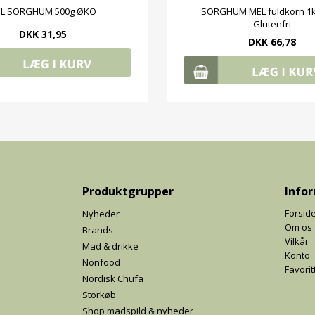
EL SORGHUM 500g ØKO
SORGHUM MEL fuldkorn 1
Glutenfri
DKK 31,95
DKK 66,78
Produktgrupper
Info
Forsid
Nyheder
Om os
Brands
Vilkår
Mad & drikke
Konto
Nonfood
Favorit
Nordisk Chufa
Storkøb
Shop madspild & nyheder