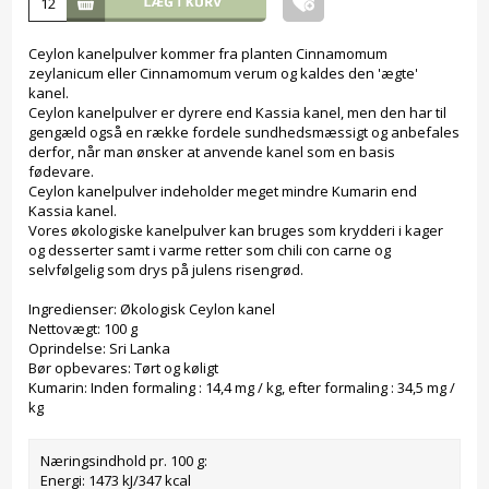
Ceylon kanelpulver kommer fra planten Cinnamomum
zeylanicum eller Cinnamomum verum og kaldes den 'ægte'
kanel.
Ceylon kanelpulver er dyrere end Kassia kanel, men den har til
gengæld også en række fordele sundhedsmæssigt og anbefales
derfor, når man ønsker at anvende kanel som en basis
fødevare.
Ceylon kanelpulver indeholder meget mindre Kumarin end
Kassia kanel.
Vores økologiske kanelpulver kan bruges som krydderi i kager
og desserter samt i varme retter som chili con carne og
selvfølgelig som drys på julens risengrød.
Ingredienser: Økologisk Ceylon kanel
Nettovægt: 100 g
Oprindelse: Sri Lanka
Bør opbevares: Tørt og køligt
Kumarin: Inden formaling : 14,4 mg / kg, efter formaling : 34,5 mg /
kg
Næringsindhold pr. 100 g:
Energi: 1473 kJ/347 kcal