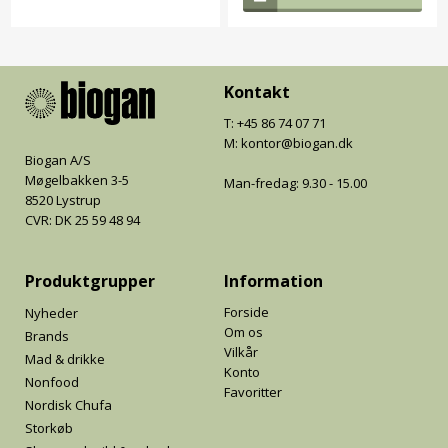
Kontakt
T: +45 86 74 07 71
M: kontor@biogan.dk
Biogan A/S
Møgelbakken 3-5
Man-fredag: 9.30 - 15.00
8520 Lystrup
CVR: DK 25 59 48 94
Produktgrupper
Information
Forside
Nyheder
Om os
Brands
Vilkår
Mad & drikke
Konto
Nonfood
Favoritter
Nordisk Chufa
Storkøb