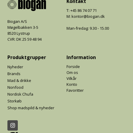
Kontakt
T: +45 86 74 07 71
M: kontor@biogan.dk
Biogan A/S
Møgelbakken 3-5
Man-fredag: 9.30 - 15.00
8520 Lystrup
CVR: DK 25 59 48 94
Produktgrupper
Information
Forside
Nyheder
Om os
Brands
Vilkår
Mad & drikke
Konto
Nonfood
Favoritter
Nordisk Chufa
Storkøb
Shop madspild & nyheder