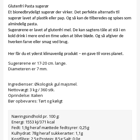
Glutenfri Pasta sugerør
Et bionedbrydeligt sugerør der virker. Det perfekte alternativ til
sugerør lavet af plastik eller pap. Og så kan de tilberedes og spises som
almindelig pasta.
Sugerørene er lavet af glutenfri mel. De kan sagtens tåle at stå i en
kold drink i mere end en time uden at blive bløde. Og så afgiver de
hverken farve eller smag ved brug.
Her får du et yderst klimavenlig produkt – en gave til vores planet.
Sugerørene er 17-20 cm. lange.
Diameteren er 7 mm.
Ingredienser: Økologisk gul majsmel.
Nettovægt: 3 kg / 360 stk.
Oprindelse: Italien
Bør opbevares: Tørt og køligt
Næringsindhold pr. 100 g:
Energi: 1553 kJ/371 kcal
Fedt: 1,9g heraf mættede fedtsyrer: 0,25g
Kulhydrat: 78g heraf sukkerarter: 1,1g
Kostfibre: 2,5g Protein: 8,5g Salt: 0,0g