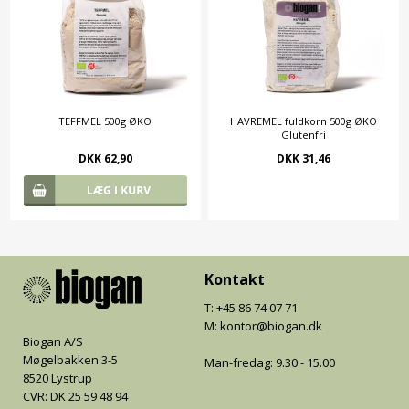
TEFFMEL 500g ØKO
HAVREMEL fuldkorn 500g ØKO
Glutenfri
DKK 62,90
DKK 31,46
Kontakt
T: +45 86 74 07 71
M: kontor@biogan.dk
Biogan A/S
Møgelbakken 3-5
Man-fredag: 9.30 - 15.00
8520 Lystrup
CVR: DK 25 59 48 94