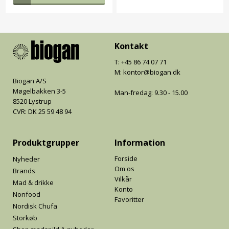
Kontakt
T: +45 86 74 07 71
M: kontor@biogan.dk
Biogan A/S
Møgelbakken 3-5
Man-fredag: 9.30 - 15.00
8520 Lystrup
CVR: DK 25 59 48 94
Produktgrupper
Information
Forside
Nyheder
Om os
Brands
Vilkår
Mad & drikke
Konto
Nonfood
Favoritter
Nordisk Chufa
Storkøb