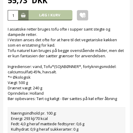
55,73
DKK
I asiatiske retter bruges tofu ofte i supper samt stegte og
dampede retter.
I Vesten anses det ofte for at høre til det vegetariske køkken
som en erstatning for kød.
Tofu naturel kan bruges på begge ovenstående måder, men det
er kun fantasien der sætter grænser for anvendelsen.
Ingredienser: vand, Tofu*(SOJABØNNER*, fortykningsmiddel:
calciumsulfat) 45%, havsalt.
*= Økologisk
Vægt: 500 g
Drænet vægt: 240 g
Oprindelse: Holland
Bør opbevares: Tørt og køligt - Bør sættes på køl efter åbning
Næringsindhold pr. 100 g:
Energi: 293 kJ/70 kcal
Fedt: 4,0 g heraf mættede fedtsyrer: 0,6 g
Kulhydrat: 0,9 g heraf sukkerarter: 0 g