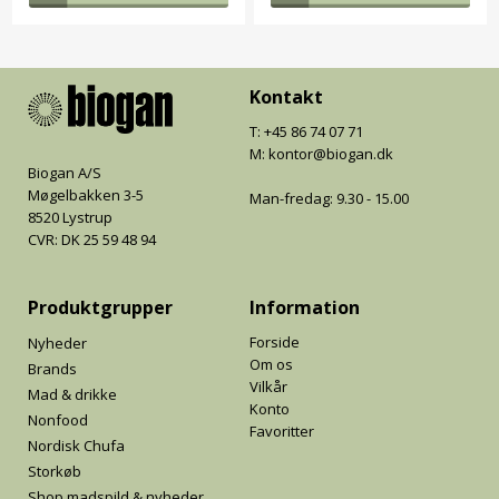
Kontakt
T: +45 86 74 07 71
M: kontor@biogan.dk
Biogan A/S
Møgelbakken 3-5
Man-fredag: 9.30 - 15.00
8520 Lystrup
CVR: DK 25 59 48 94
Produktgrupper
Information
Forside
Nyheder
Om os
Brands
Vilkår
Mad & drikke
Konto
Nonfood
Favoritter
Nordisk Chufa
Storkøb
Shop madspild & nyheder